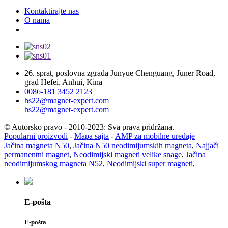
Kontaktirajte nas
O nama
26. sprat, poslovna zgrada Junyue Chenguang, Juner Road,
grad Hefei, Anhui, Kina
0086-181 3452 2123
hs22@magnet-expert.com
hs22@magnet-expert.com
© Autorsko pravo - 2010-2023: Sva prava pridržana.
Popularni proizvodi
-
Mapa sajta
-
AMP za mobilne uređaje
Jačina magneta N50
,
Jačina N50 neodimijumskih magneta
,
Najjači
permanentni magnet
,
Neodimijski magneti velike snage
,
Jačina
neodimijumskog magneta N52
,
Neodimijski super magneti
,
E-pošta
E-pošta