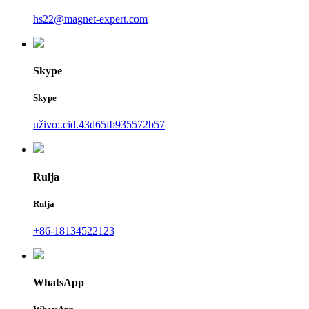
hs22@magnet-expert.com
Skype
Skype
uživo:.cid.43d65fb935572b57
Rulja
Rulja
+86-18134522123
WhatsApp