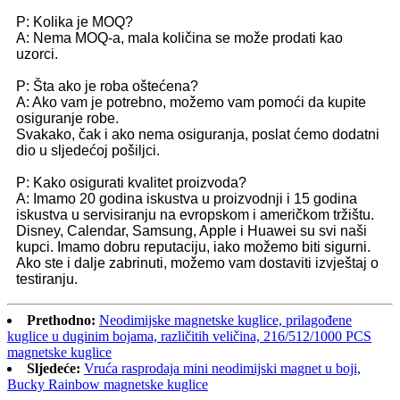
P: Kolika je MOQ?
A: Nema MOQ-a, mala količina se može prodati kao
uzorci.
P: Šta ako je roba oštećena?
A: Ako vam je potrebno, možemo vam pomoći da kupite
osiguranje robe.
Svakako, čak i ako nema osiguranja, poslat ćemo dodatni
dio u sljedećoj pošiljci.
P: Kako osigurati kvalitet proizvoda?
A: Imamo 20 godina iskustva u proizvodnji i 15 godina
iskustva u servisiranju na evropskom i američkom tržištu.
Disney, Calendar, Samsung, Apple i Huawei su svi naši
kupci. Imamo dobru reputaciju, iako možemo biti sigurni.
Ako ste i dalje zabrinuti, možemo vam dostaviti izvještaj o
testiranju.
Prethodno:
Neodimijske magnetske kuglice, prilagođene
kuglice u duginim bojama, različitih veličina, 216/512/1000 PCS
magnetske kuglice
Sljedeće:
Vruća rasprodaja mini neodimijski magnet u boji,
Bucky Rainbow magnetske kuglice