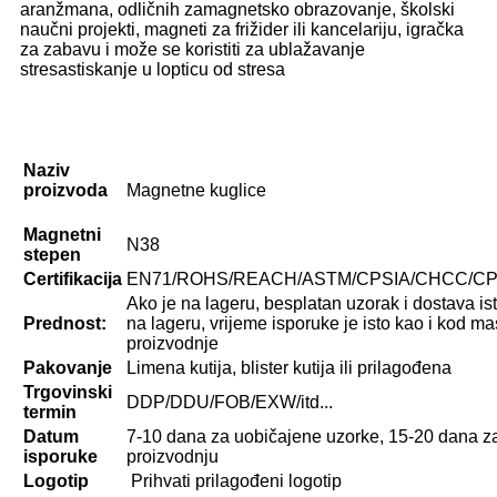
aranžmana, odličnih za
magnetsko obrazovanje, školski
naučni projekti, magneti za frižider ili kancelariju, igračka
za zabavu i može se koristiti za ublažavanje
stresa
stiskanje u lopticu od stresa
Naziv
proizvoda
Magnetne kuglice
Magnetni
N38
stepen
Certifikacija
EN71/ROHS/REACH/ASTM/CPSIA/CHCC/CPSC
Ako je na lageru, besplatan uzorak i dostava 
Prednost:
na lageru, vrijeme isporuke je isto kao i kod m
proizvodnje
Pakovanje
Limena kutija, blister kutija ili prilagođena
Trgovinski
DDP/DDU/FOB/EXW/itd...
termin
Datum
7-10 dana za uobičajene uzorke, 15-20 dana 
isporuke
proizvodnju
Logotip
Prihvati prilagođeni logotip