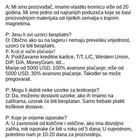
A: Mi smo proizvođač, imamo vlastitu tvornicu više od 20
godina. Mi smo jedno od najranijih poduzeća koje se bavi
proizvodnjom materijala od rijetkih zemalja s trajnim
magnetima.
P: Jesu li svi uzorci besplatni?
O: Obično ako su na lageru i nemaju preveliku vrijednost,
uzorci će biti besplatni.
P: Koji je način plaćanja?
A: Podržavamo kreditne kartice, T/T, L/C, Western Union,
D/P, D/A, MoneyGram, itd...
Manje od 5000 USD, 100% avansno plaćanje; više od
5000 USD, 30% avansno plaćanje. Također se može
pregovarati.
P: Mogu li dobiti neke uzorke za testiranje?
O: Da, možemo dostaviti uzorke, ako ih imamo na
zalihama, uzorak će biti besplatan. Samo trebate platiti
troškove dostave.
P: Koje je vrijeme isporuke?
A: U zavisnosti od količine i veličine, ako ima dovoljno
zaliha, rok isporuke će biti u roku od 5 dana; U suprotnom,
potrebno nam je 10-20 dana za proizvodnju.