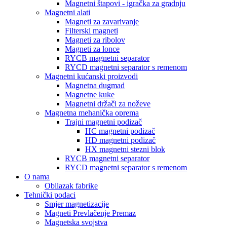
Magnetni štapovi - igračka za gradnju
Magnetni alati
Magneti za zavarivanje
Filterski magneti
Magneti za ribolov
Magneti za lonce
RYCB magnetni separator
RYCD magnetni separator s remenom
Magnetni kućanski proizvodi
Magnetna dugmad
Magnetne kuke
Magnetni držači za noževe
Magnetna mehanička oprema
Trajni magnetni podizač
HC magnetni podizač
HD magnetni podizač
HX magnetni stezni blok
RYCB magnetni separator
RYCD magnetni separator s remenom
O nama
Obilazak fabrike
Tehnički podaci
Smjer magnetizacije
Magneti Prevlačenje Premaz
Magnetska svojstva