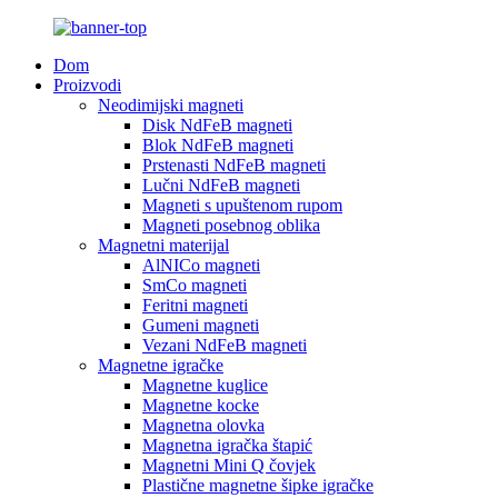
Dom
Proizvodi
Neodimijski magneti
Disk NdFeB magneti
Blok NdFeB magneti
Prstenasti NdFeB magneti
Lučni NdFeB magneti
Magneti s upuštenom rupom
Magneti posebnog oblika
Magnetni materijal
AlNICo magneti
SmCo magneti
Feritni magneti
Gumeni magneti
Vezani NdFeB magneti
Magnetne igračke
Magnetne kuglice
Magnetne kocke
Magnetna olovka
Magnetna igračka štapić
Magnetni Mini Q čovjek
Plastične magnetne šipke igračke