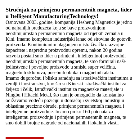
Stručnjak za primjenu permanentnih magneta, lider
u Itelligent ManufacturingTechnology!
Osnovana 2003. godine, kompanija Hesheng Magnetics je jedno
od najranijih preduzeća koja se bave proizvodnjom
neodimijumskih permanentnih magneta od rijetkih zemalja u
Kini. Imamo kompletan industrijski lanac od sirovina do gotovih
proizvoda. Kontinuiranim ulaganjem u istraživačko-razvojne
kapacitete i naprednu proizvodnu opremu, nakon 20 godina
razvoja postali smo lider u primjeni i inteligentnoj proizvodnji
neodimijumskih permanentnih magneta, te smo formirali naše
jedinstvene i povoljne proizvode u smislu super veličina,
magnetnih sklopova, posebnih oblika i magnetnih alata.
Imamo dugoročnu i blisku saradnju sa istraživačkim institutima u
zemlji i inostranstvu, kao što su Kineski istraživački institut za
željezo i čelik, Istraživački institut za magnetske materijale u
Ningbu i Hitachi Metal, što nam je omogućilo da konstantno
održavamo vodeću poziciju u domaćoj i svjetskoj industriji u
oblastima precizne obrade, primjene permanentnih magneta i
inteligentne proizvodnje. Imamo preko 160 patenata za
inteligentnu proizvodnju i primjenu permanentnih magneta, te
smo dobili brojne nagrade od nacionalnih i lokalnih vlasti.