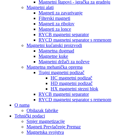
Magnetni štapovi - igračka za gradnju
Magnetni alati
Magneti za zavarivanje
Filterski magneti
Magneti za ribolov
Magneti za lonce
RYCB magnetni separator
RYCD magnetni separator s remenom
Magnetni kućanski proizvodi
Magnetna dugmad
Magnetne kuke
Magnetni držači za noževe
Magnetna mehanička oprema
Trajni magnetni podizač
HC magnetni podizač
HD magnetni podizač
HX magnetni stezni blok
RYCB magnetni separator
RYCD magnetni separator s remenom
O nama
Obilazak fabrike
Tehnički podaci
Smjer magnetizacije
Magneti Prevlačenje Premaz
Magnetska svojstva