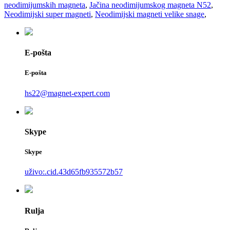
neodimijumskih magneta
,
Jačina neodimijumskog magneta N52
,
Neodimijski super magneti
,
Neodimijski magneti velike snage
,
E-pošta
E-pošta
hs22@magnet-expert.com
Skype
Skype
uživo:.cid.43d65fb935572b57
Rulja