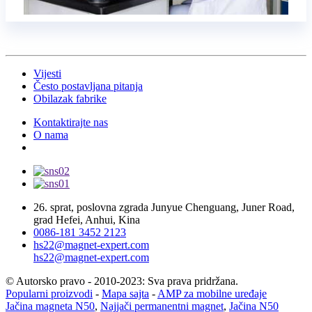
Vijesti
Često postavljana pitanja
Obilazak fabrike
Kontaktirajte nas
O nama
26. sprat, poslovna zgrada Junyue Chenguang, Juner Road,
grad Hefei, Anhui, Kina
0086-181 3452 2123
hs22@magnet-expert.com
hs22@magnet-expert.com
© Autorsko pravo - 2010-2023: Sva prava pridržana.
Popularni proizvodi
-
Mapa sajta
-
AMP za mobilne uređaje
Jačina magneta N50
,
Najjači permanentni magnet
,
Jačina N50