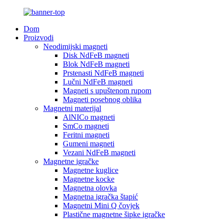
Dom
Proizvodi
Neodimijski magneti
Disk NdFeB magneti
Blok NdFeB magneti
Prstenasti NdFeB magneti
Lučni NdFeB magneti
Magneti s upuštenom rupom
Magneti posebnog oblika
Magnetni materijal
AlNICo magneti
SmCo magneti
Feritni magneti
Gumeni magneti
Vezani NdFeB magneti
Magnetne igračke
Magnetne kuglice
Magnetne kocke
Magnetna olovka
Magnetna igračka štapić
Magnetni Mini Q čovjek
Plastične magnetne šipke igračke