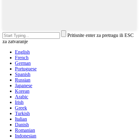
Pritisnite enter za pretragu ili ESC
za zatvaranje
English
French
German
Portuguese
Spanish
Russian
Japanese
Korean
Arabic
Irish
Greek
Turkish
Italian
Danish
Romanian
Indonesian