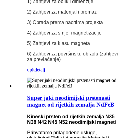
1) Zahtjevi za oblik i dimenzije
2) Zahtjevi za materijal i premaz
3) Obrada prema nacrtima projekta
4) Zahtjevi za smjer magnetizacije
5) Zahtjevi za klasu magneta
6) Zahtjevi za površinsku obradu (zahtjevi
za prevlačenje)
upit
detalj
Super jaki neodimijski prstenasti
magnet od rijetkih zemalja NdFeB
Kineski prsten od rijetkih zemalja N35
N38 N42 N45 N52 neodimijski magneti
Prihvatamo prilagođene usluge,