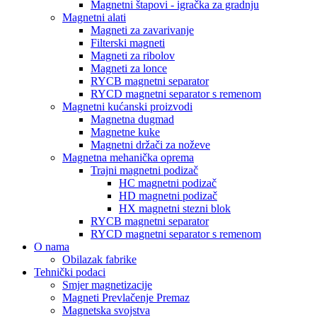
Magnetni štapovi - igračka za gradnju
Magnetni alati
Magneti za zavarivanje
Filterski magneti
Magneti za ribolov
Magneti za lonce
RYCB magnetni separator
RYCD magnetni separator s remenom
Magnetni kućanski proizvodi
Magnetna dugmad
Magnetne kuke
Magnetni držači za noževe
Magnetna mehanička oprema
Trajni magnetni podizač
HC magnetni podizač
HD magnetni podizač
HX magnetni stezni blok
RYCB magnetni separator
RYCD magnetni separator s remenom
O nama
Obilazak fabrike
Tehnički podaci
Smjer magnetizacije
Magneti Prevlačenje Premaz
Magnetska svojstva