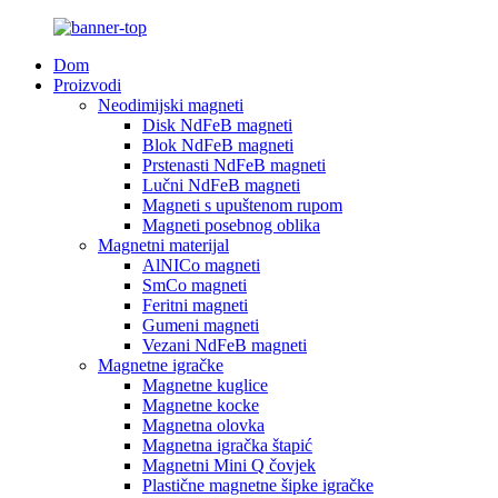
Dom
Proizvodi
Neodimijski magneti
Disk NdFeB magneti
Blok NdFeB magneti
Prstenasti NdFeB magneti
Lučni NdFeB magneti
Magneti s upuštenom rupom
Magneti posebnog oblika
Magnetni materijal
AlNICo magneti
SmCo magneti
Feritni magneti
Gumeni magneti
Vezani NdFeB magneti
Magnetne igračke
Magnetne kuglice
Magnetne kocke
Magnetna olovka
Magnetna igračka štapić
Magnetni Mini Q čovjek
Plastične magnetne šipke igračke