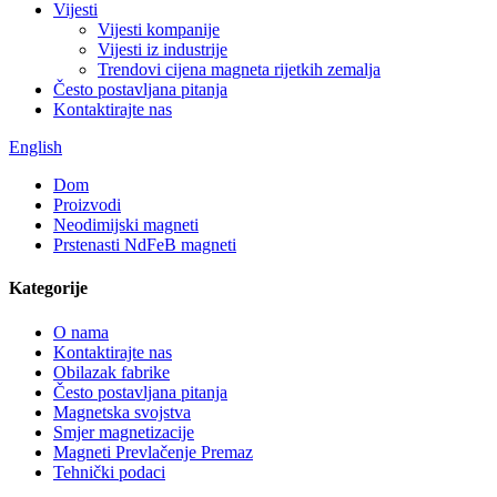
Vijesti
Vijesti kompanije
Vijesti iz industrije
Trendovi cijena magneta rijetkih zemalja
Često postavljana pitanja
Kontaktirajte nas
English
Dom
Proizvodi
Neodimijski magneti
Prstenasti NdFeB magneti
Kategorije
O nama
Kontaktirajte nas
Obilazak fabrike
Često postavljana pitanja
Magnetska svojstva
Smjer magnetizacije
Magneti Prevlačenje Premaz
Tehnički podaci