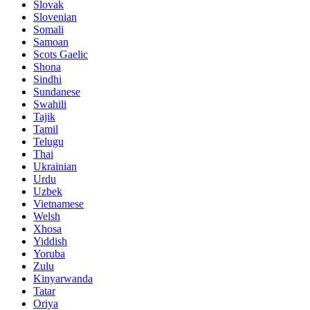
Slovak
Slovenian
Somali
Samoan
Scots Gaelic
Shona
Sindhi
Sundanese
Swahili
Tajik
Tamil
Telugu
Thai
Ukrainian
Urdu
Uzbek
Vietnamese
Welsh
Xhosa
Yiddish
Yoruba
Zulu
Kinyarwanda
Tatar
Oriya