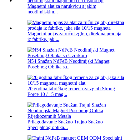
Magnetni alat za narukvicu s jakim
neodimijskim...
Magnetni pojas za ručni zglob, direktna prodaja
iz fabrike, jak ...
N54 Snažan NdFeB Neodimijski Magnet
Posebnog Oblika sa...
20 godina fabričkog remena za zglob Strong
Force 10 / 15 mag...
Prilagođavanje Snažno Trajno Snažno
Specijalnog oblika...