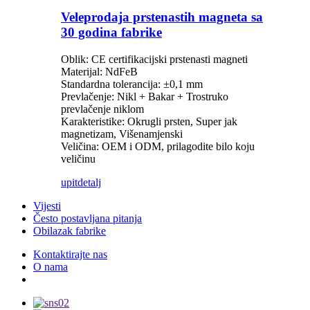
Veleprodaja prstenastih magneta sa
30 godina fabrike
Oblik: CE certifikacijski prstenasti magneti
Materijal: NdFeB
Standardna tolerancija: ±0,1 mm
Prevlačenje: Nikl + Bakar + Trostruko
prevlačenje niklom
Karakteristike: Okrugli prsten, Super jak
magnetizam, Višenamjenski
Veličina: OEM i ODM, prilagodite bilo koju
veličinu
upit
detalj
Vijesti
Često postavljana pitanja
Obilazak fabrike
Kontaktirajte nas
O nama