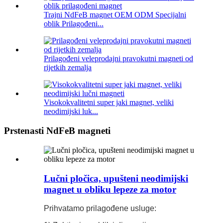
Trajni NdFeB magnet OEM ODM Specijalni
oblik Prilagođeni...
Prilagođeni veleprodajni pravokutni magneti od
rijetkih zemalja
Visokokvalitetni super jaki magnet, veliki
neodimijski luk...
Prstenasti NdFeB magneti
Lučni pločica, upušteni neodimijski
magnet u obliku lepeze za motor
Prihvatamo prilagođene usluge: