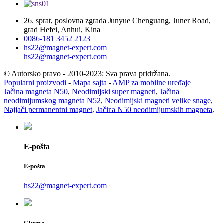
26. sprat, poslovna zgrada Junyue Chenguang, Juner Road,
grad Hefei, Anhui, Kina
0086-181 3452 2123
hs22@magnet-expert.com
hs22@magnet-expert.com
© Autorsko pravo - 2010-2023: Sva prava pridržana.
Popularni proizvodi
-
Mapa sajta
-
AMP za mobilne uređaje
Jačina magneta N50
,
Neodimijski super magneti
,
Jačina
neodimijumskog magneta N52
,
Neodimijski magneti velike snage
,
Najjači permanentni magnet
,
Jačina N50 neodimijumskih magneta
,
E-pošta
E-pošta
hs22@magnet-expert.com