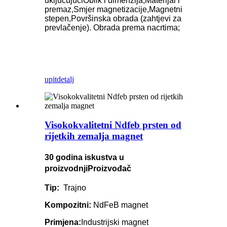
uključujući
Oblik i dimenzija,
Materijal i
premaz,
Smjer magnetizacije,
Magnetni
stepen,
Površinska obrada (zahtjevi za
prevlačenje). Obrada prema nacrtima;
upit
detalj
Visokokvalitetni Ndfeb prsten od
rijetkih zemalja magnet
30 godina iskustva u
proizvodnji
Proizvođač
Tip:
Trajno
Kompozitni:
NdFeB magnet
Primjena:
Industrijski magnet