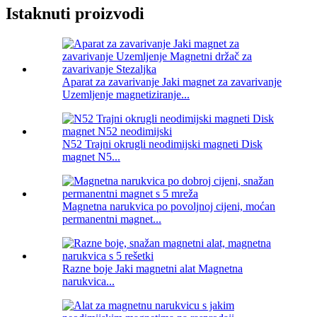
Istaknuti proizvodi
Aparat za zavarivanje Jaki magnet za zavarivanje
Uzemljenje magnetiziranje...
N52 Trajni okrugli neodimijski magneti Disk
magnet N5...
Magnetna narukvica po povoljnoj cijeni, moćan
permanentni magnet...
Razne boje Jaki magnetni alat Magnetna
narukvica...