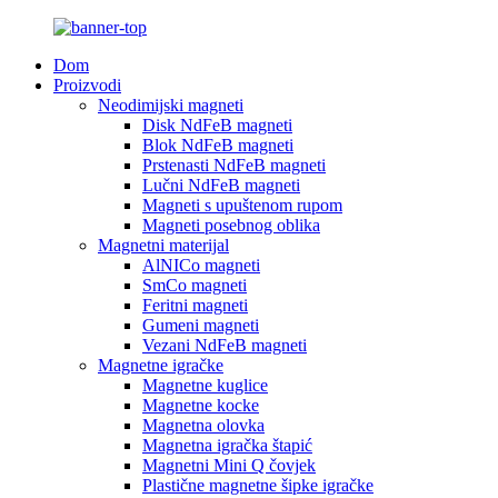
Dom
Proizvodi
Neodimijski magneti
Disk NdFeB magneti
Blok NdFeB magneti
Prstenasti NdFeB magneti
Lučni NdFeB magneti
Magneti s upuštenom rupom
Magneti posebnog oblika
Magnetni materijal
AlNICo magneti
SmCo magneti
Feritni magneti
Gumeni magneti
Vezani NdFeB magneti
Magnetne igračke
Magnetne kuglice
Magnetne kocke
Magnetna olovka
Magnetna igračka štapić
Magnetni Mini Q čovjek
Plastične magnetne šipke igračke