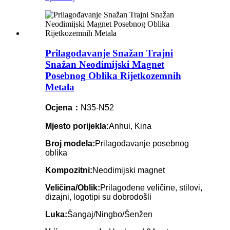
Prilagođavanje Snažan Trajni
Snažan Neodimijski Magnet
Posebnog Oblika Rijetkozemnih
Metala
Ocjena：
N35-N52
Mjesto porijekla:
Anhui, Kina
Broj modela:
Prilagođavanje posebnog
oblika
Kompozitni:
Neodimijski magnet
Veličina/Oblik:
Prilagođene veličine, stilovi,
dizajni, logotipi su dobrodošli
Luka:
Šangaj/Ningbo/Šenžen