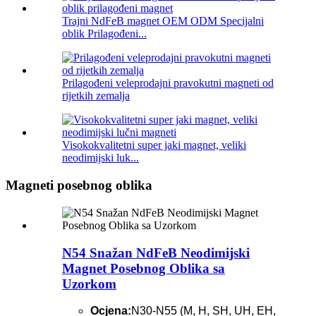
Trajni NdFeB magnet OEM ODM Specijalni
oblik Prilagođeni...
Prilagođeni veleprodajni pravokutni magneti od
rijetkih zemalja
Visokokvalitetni super jaki magnet, veliki
neodimijski luk...
Magneti posebnog oblika
N54 Snažan NdFeB Neodimijski
Magnet Posebnog Oblika sa
Uzorkom
Ocjena:
N30-N55 (M, H, SH, UH, EH,