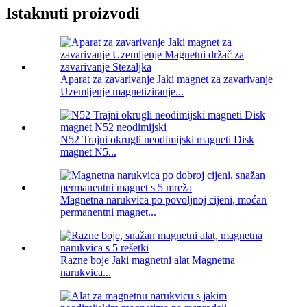
Istaknuti proizvodi
Aparat za zavarivanje Jaki magnet za zavarivanje
Uzemljenje magnetiziranje...
N52 Trajni okrugli neodimijski magneti Disk
magnet N5...
Magnetna narukvica po povoljnoj cijeni, moćan
permanentni magnet...
Razne boje Jaki magnetni alat Magnetna
narukvica...