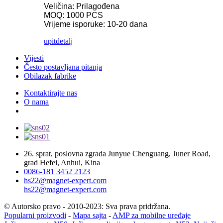
Veličina: Prilagođena
MOQ: 1000 PCS
Vrijeme isporuke: 10-20 dana
upit
detalj
Vijesti
Često postavljana pitanja
Obilazak fabrike
Kontaktirajte nas
O nama
26. sprat, poslovna zgrada Junyue Chenguang, Juner Road,
grad Hefei, Anhui, Kina
0086-181 3452 2123
hs22@magnet-expert.com
hs22@magnet-expert.com
© Autorsko pravo - 2010-2023: Sva prava pridržana.
Popularni proizvodi
-
Mapa sajta
-
AMP za mobilne uređaje