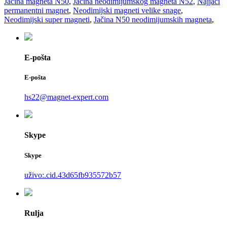
Jačina magneta N50
,
Jačina neodimijumskog magneta N52
,
Najjači
permanentni magnet
,
Neodimijski magneti velike snage
,
Neodimijski super magneti
,
Jačina N50 neodimijumskih magneta
,
E-pošta
E-pošta
hs22@magnet-expert.com
Skype
Skype
uživo:.cid.43d65fb935572b57
Rulja