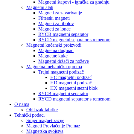
Magnetni štapovi - igračka za gradnju
Magnetni alati
Magneti za zavarivanje
Filterski magneti
Magneti za ribolov
Magneti za lonce
RYCB magnetni separator
RYCD magnetni separator s remenom
Magnetni kućanski proizvodi
Magnetna dugmad
Magnetne kuke
Magnetni držači za noževe
Magnetna mehanička oprema
Trajni magnetni podizač
HC magnetni podizač
HD magnetni podizač
HX magnetni stezni blok
RYCB magnetni separator
RYCD magnetni separator s remenom
O nama
Obilazak fabrike
Tehnički podaci
Smjer magnetizacije
Magneti Prevlačenje Premaz
Magnetska svojstva