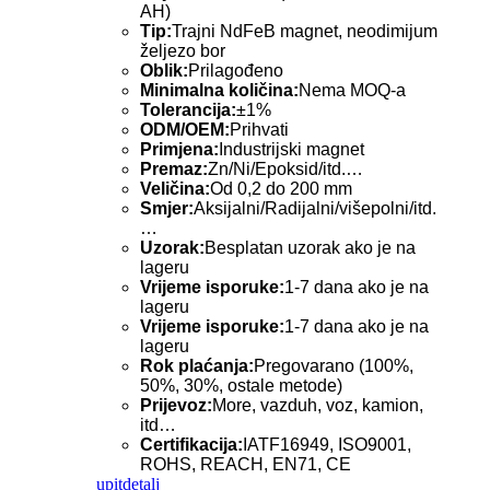
AH)
Tip:
Trajni NdFeB magnet, neodimijum
željezo bor
Oblik:
Prilagođeno
Minimalna količina:
Nema MOQ-a
Tolerancija:
±1%
ODM/OEM:
Prihvati
Primjena:
Industrijski magnet
Premaz:
Zn/Ni/Epoksid/itd.…
Veličina:
Od 0,2 do 200 mm
Smjer:
Aksijalni/Radijalni/višepolni/itd.
…
Uzorak:
Besplatan uzorak ako je na
lageru
Vrijeme isporuke:
1-7 dana ako je na
lageru
Vrijeme isporuke:
1-7 dana ako je na
lageru
Rok plaćanja:
Pregovarano (100%,
50%, 30%, ostale metode)
Prijevoz:
More, vazduh, voz, kamion,
itd…
Certifikacija:
IATF16949, ISO9001,
ROHS, REACH, EN71, CE
upit
detalj