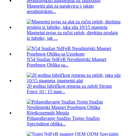
Magnetni alat za narukvicu s jakim
neodimijskim...
Magnetni pojas za ručni zglob, direktna prodaja
iz fabrike, jak ...
N54 Snažan NdFeB Neodimijski Magnet
Posebnog Oblika sa...
20 godina fabričkog remena za zglob Strong
Force 10 / 15 mag...
Prilagođavanje Snažno Trajno Snažno
Specijalnog oblika...