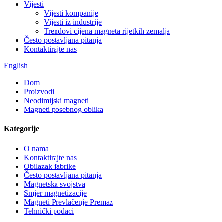
Vijesti
Vijesti kompanije
Vijesti iz industrije
Trendovi cijena magneta rijetkih zemalja
Često postavljana pitanja
Kontaktirajte nas
English
Dom
Proizvodi
Neodimijski magneti
Magneti posebnog oblika
Kategorije
O nama
Kontaktirajte nas
Obilazak fabrike
Često postavljana pitanja
Magnetska svojstva
Smjer magnetizacije
Magneti Prevlačenje Premaz
Tehnički podaci