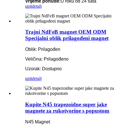
Vrijeme ponude:
U roku od 24 sata
upit
detalj
Trajni NdFeB magnet OEM ODM
Specijalni oblik prilagođeni magnet
Oblik: Prilagođen
Veličina: Prilagođeno
Uzorak: Dostupno
upit
detalj
Kupite N45 trapezoidne super jake
magnete za rukotvorine s popustom
N45 Magnet