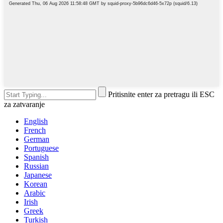
Pritisnite enter za pretragu ili ESC
za zatvaranje
English
French
German
Portuguese
Spanish
Russian
Japanese
Korean
Arabic
Irish
Greek
Turkish