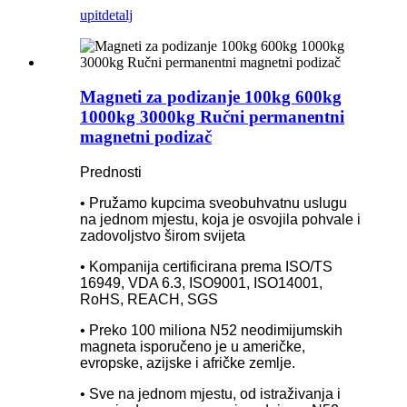
upit
detalj
Magneti za podizanje 100kg 600kg
1000kg 3000kg Ručni permanentni
magnetni podizač
Prednosti
• Pružamo kupcima sveobuhvatnu uslugu
na jednom mjestu, koja je osvojila pohvale i
zadovoljstvo širom svijeta
• Kompanija certificirana prema ISO/TS
16949, VDA 6.3, ISO9001, ISO14001,
RoHS, REACH, SGS
• Preko 100 miliona N52 neodimijumskih
magneta isporučeno je u američke,
evropske, azijske i afričke zemlje.
• Sve na jednom mjestu, od istraživanja i