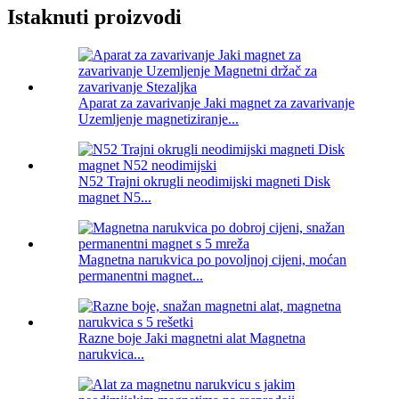
Istaknuti proizvodi
Aparat za zavarivanje Jaki magnet za zavarivanje
Uzemljenje magnetiziranje...
N52 Trajni okrugli neodimijski magneti Disk
magnet N5...
Magnetna narukvica po povoljnoj cijeni, moćan
permanentni magnet...
Razne boje Jaki magnetni alat Magnetna
narukvica...