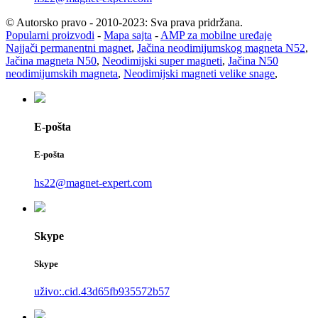
© Autorsko pravo - 2010-2023: Sva prava pridržana.
Popularni proizvodi
-
Mapa sajta
-
AMP za mobilne uređaje
Najjači permanentni magnet
,
Jačina neodimijumskog magneta N52
,
Jačina magneta N50
,
Neodimijski super magneti
,
Jačina N50
neodimijumskih magneta
,
Neodimijski magneti velike snage
,
E-pošta
E-pošta
hs22@magnet-expert.com
Skype
Skype
uživo:.cid.43d65fb935572b57