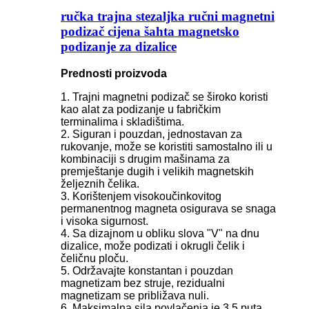
ručka trajna stezaljka ručni magnetni
podizač cijena šahta magnetsko
podizanje za dizalice
Prednosti proizvoda
1. Trajni magnetni podizač se široko koristi
kao alat za podizanje u fabričkim
terminalima i skladištima.
2. Siguran i pouzdan, jednostavan za
rukovanje, može se koristiti samostalno ili u
kombinaciji s drugim mašinama za
premještanje dugih i velikih magnetskih
željeznih čelika.
3. Korištenjem visokoučinkovitog
permanentnog magneta osigurava se snaga
i visoka sigurnost.
4. Sa dizajnom u obliku slova "V" na dnu
dizalice, može podizati i okrugli čelik i
čeličnu ploču.
5. Održavajte konstantan i pouzdan
magnetizam bez struje, rezidualni
magnetizam se približava nuli.
6. Maksimalna sila povlačenja je 3,5 puta