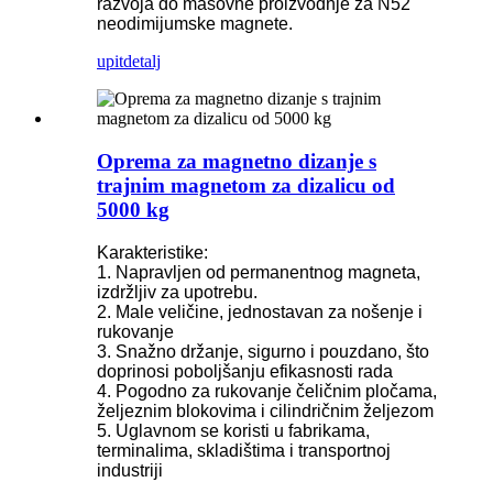
razvoja do masovne proizvodnje za N52
neodimijumske magnete.
upit
detalj
Oprema za magnetno dizanje s
trajnim magnetom za dizalicu od
5000 kg
Karakteristike:
1. Napravljen od permanentnog magneta,
izdržljiv za upotrebu.
2. Male veličine, jednostavan za nošenje i
rukovanje
3. Snažno držanje, sigurno i pouzdano, što
doprinosi poboljšanju efikasnosti rada
4. Pogodno za rukovanje čeličnim pločama,
željeznim blokovima i cilindričnim željezom
5. Uglavnom se koristi u fabrikama,
terminalima, skladištima i transportnoj
industriji