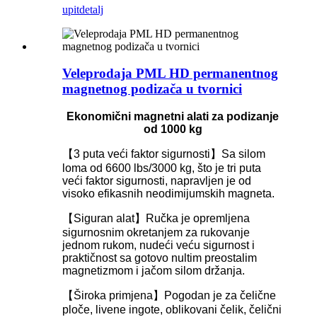
upit
detalj
Veleprodaja PML HD permanentnog
magnetnog podizača u tvornici
Ekonomični magnetni alati za podizanje
od 1000 kg
【3 puta veći faktor sigurnosti】Sa silom
loma od 6600 lbs/3000 kg, što je tri puta
veći faktor sigurnosti, napravljen je od
visoko efikasnih neodimijumskih magneta.
【Siguran alat】Ručka je opremljena
sigurnosnim okretanjem za rukovanje
jednom rukom, nudeći veću sigurnost i
praktičnost sa gotovo nultim preostalim
magnetizmom i jačom silom držanja.
【Široka primjena】Pogodan je za čelične
ploče, livene ingote, oblikovani čelik, čelični