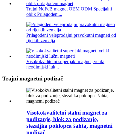
Trajni NdFeB magnet OEM ODM Specijalni
oblik Prilagođeni...
Prilagođeni veleprodajni pravokutni magneti od
rijetkih zemalja
Visokokvalitetni super jaki magnet, veliki
neodimijski luk...
Trajni magnetni podizač
Visokokvalitetni stalni magnet za
podizanje, blok za podizanje,
stezaljka poklopca šahta, magnetni
podizač