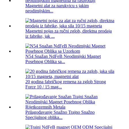
Magnetni alat za narukvicu s jakim
neodimijskim...
Magnetni pojas za ručni zglob, direktna prodaja
iz fabrike, jak ...
N54 Snažan NdFeB Neodimijski Magnet
Posebnog Oblika sa...
20 godina fabričkog remena za zglob Strong
Force 10 / 15 mag...
Prilagođavanje Snažno Trajno Snažno
Specijalnog oblika...