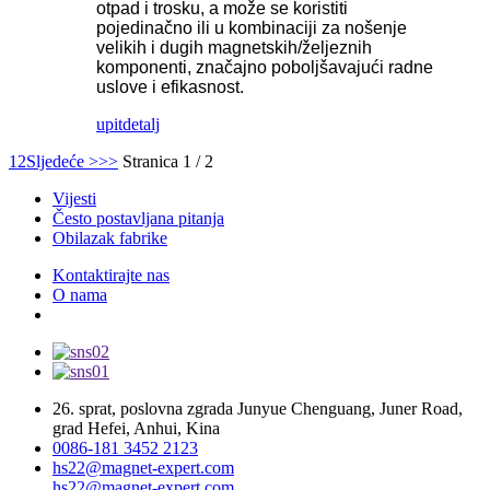
otpad i trosku, a može se koristiti
pojedinačno ili u kombinaciji za nošenje
velikih i dugih magnetskih/željeznih
komponenti, značajno poboljšavajući radne
uslove i efikasnost.
upit
detalj
1
2
Sljedeće >
>>
Stranica 1 / 2
Vijesti
Često postavljana pitanja
Obilazak fabrike
Kontaktirajte nas
O nama
26. sprat, poslovna zgrada Junyue Chenguang, Juner Road,
grad Hefei, Anhui, Kina
0086-181 3452 2123
hs22@magnet-expert.com
hs22@magnet-expert.com