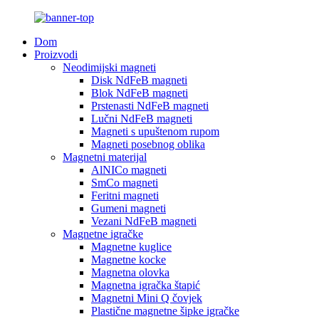
Dom
Proizvodi
Neodimijski magneti
Disk NdFeB magneti
Blok NdFeB magneti
Prstenasti NdFeB magneti
Lučni NdFeB magneti
Magneti s upuštenom rupom
Magneti posebnog oblika
Magnetni materijal
AlNICo magneti
SmCo magneti
Feritni magneti
Gumeni magneti
Vezani NdFeB magneti
Magnetne igračke
Magnetne kuglice
Magnetne kocke
Magnetna olovka
Magnetna igračka štapić
Magnetni Mini Q čovjek
Plastične magnetne šipke igračke