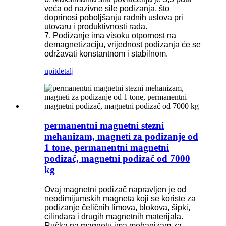
veća od nazivne sile podizanja, što
doprinosi poboljšanju radnih uslova pri
utovaru i produktivnosti rada.
7. Podizanje ima visoku otpornost na
demagnetizaciju, vrijednost podizanja će se
održavati konstantnom i stabilnom.
upit
detalj
permanentni magnetni stezni
mehanizam, magneti za podizanje od
1 tone, permanentni magnetni
podizač, magnetni podizač od 7000
kg
Ovaj magnetni podizač napravljen je od
neodimijumskih magneta koji se koriste za
podizanje čeličnih limova, blokova, šipki,
cilindara i drugih magnetnih materijala.
Ručka na magnetu ima mehanizam za