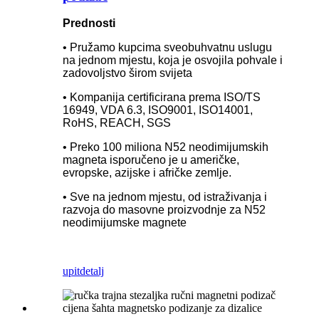
Prednosti
• Pružamo kupcima sveobuhvatnu uslugu
na jednom mjestu, koja je osvojila pohvale i
zadovoljstvo širom svijeta
• Kompanija certificirana prema ISO/TS
16949, VDA 6.3, ISO9001, ISO14001,
RoHS, REACH, SGS
• Preko 100 miliona N52 neodimijumskih
magneta isporučeno je u američke,
evropske, azijske i afričke zemlje.
• Sve na jednom mjestu, od istraživanja i
razvoja do masovne proizvodnje za N52
neodimijumske magnete
upit
detalj