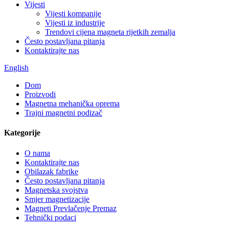
Vijesti
Vijesti kompanije
Vijesti iz industrije
Trendovi cijena magneta rijetkih zemalja
Često postavljana pitanja
Kontaktirajte nas
English
Dom
Proizvodi
Magnetna mehanička oprema
Trajni magnetni podizač
Kategorije
O nama
Kontaktirajte nas
Obilazak fabrike
Često postavljana pitanja
Magnetska svojstva
Smjer magnetizacije
Magneti Prevlačenje Premaz
Tehnički podaci