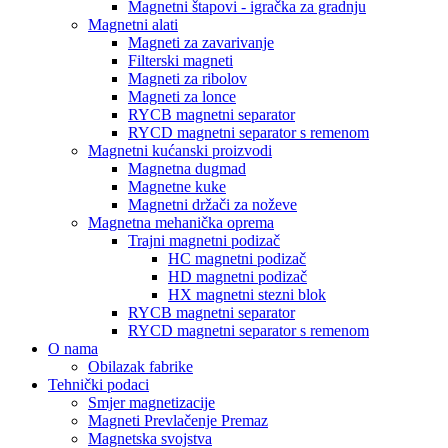
Magnetni štapovi - igračka za gradnju
Magnetni alati
Magneti za zavarivanje
Filterski magneti
Magneti za ribolov
Magneti za lonce
RYCB magnetni separator
RYCD magnetni separator s remenom
Magnetni kućanski proizvodi
Magnetna dugmad
Magnetne kuke
Magnetni držači za noževe
Magnetna mehanička oprema
Trajni magnetni podizač
HC magnetni podizač
HD magnetni podizač
HX magnetni stezni blok
RYCB magnetni separator
RYCD magnetni separator s remenom
O nama
Obilazak fabrike
Tehnički podaci
Smjer magnetizacije
Magneti Prevlačenje Premaz
Magnetska svojstva