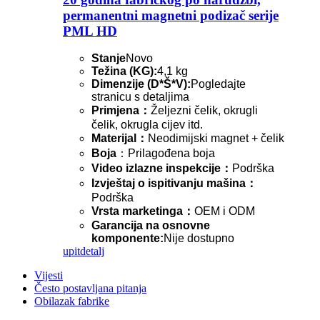
permanentni magnetni podizač serije
PML HD
Stanje
Novo
Težina (KG):
4,1 kg
Dimenzije (D*Š*V):
Pogledajte
stranicu s detaljima
Primjena：
Željezni čelik, okrugli
čelik, okrugla cijev itd.
Materijal：
Neodimijski magnet + čelik
Boja
：Prilagođena boja
Video izlazne inspekcije：
Podrška
Izvještaj o ispitivanju mašina：
Podrška
Vrsta marketinga：
OEM i ODM
Garancija na osnovne
komponente:
Nije dostupno
upit
detalj
Vijesti
Često postavljana pitanja
Obilazak fabrike