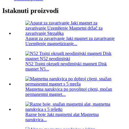
Istaknuti proizvodi
Aparat za zavarivanje Jaki magnet za zavarivanje
Uzemljenje magnetiziranje...
N52 Trajni okrugli neodimijski magneti Disk
magnet N5...
Magnetna narukvica po povoljnoj cijeni, moćan
permanentni magnet...
Razne boje Jaki magnetni alat Magnetna
narukvica...