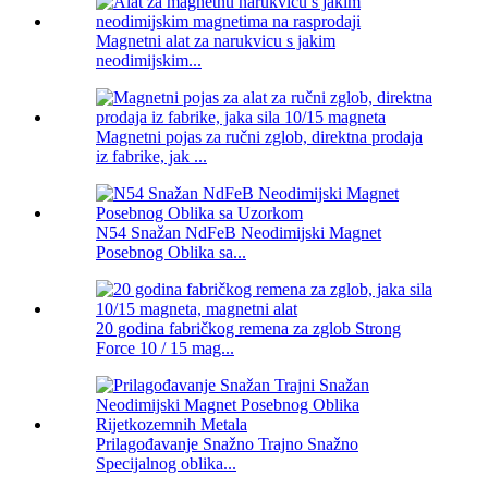
Magnetni alat za narukvicu s jakim
neodimijskim...
Magnetni pojas za ručni zglob, direktna prodaja
iz fabrike, jak ...
N54 Snažan NdFeB Neodimijski Magnet
Posebnog Oblika sa...
20 godina fabričkog remena za zglob Strong
Force 10 / 15 mag...
Prilagođavanje Snažno Trajno Snažno
Specijalnog oblika...