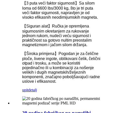
【3 puta veći faktor sigurnosti】Sa silom
loma od 6600 lbs/3000 kg, što je tri puta
veći faktor sigurnosti, napravljen je od
visoko efikasnih neodimijumskih magneta.
【Siguran alat】Ručka je opremljena
sigurnosnim okretanjem za rukovanje
jednom rukom, nudeći veću sigurnost i
praktičnost sa gotovo nultim preostalim
magnetizmom i jačom silom držanja.
【Široka primjena】Pogodan je za čelične
ploče, livene ingote, oblikovani čelik, čelični
otpad i trosku, a može se koristiti
pojedinačno ili u kombinaciji za nošenje
velikih i dugih magnetskih/željeznih
komponenti, značajno poboljšavajući radne
uslove i efikasnost.
upit
detalj
20 godina fabričkog po narudžbi,