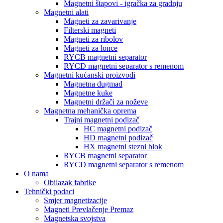
Magnetni štapovi - igračka za gradnju
Magnetni alati
Magneti za zavarivanje
Filterski magneti
Magneti za ribolov
Magneti za lonce
RYCB magnetni separator
RYCD magnetni separator s remenom
Magnetni kućanski proizvodi
Magnetna dugmad
Magnetne kuke
Magnetni držači za noževe
Magnetna mehanička oprema
Trajni magnetni podizač
HC magnetni podizač
HD magnetni podizač
HX magnetni stezni blok
RYCB magnetni separator
RYCD magnetni separator s remenom
O nama
Obilazak fabrike
Tehnički podaci
Smjer magnetizacije
Magneti Prevlačenje Premaz
Magnetska svojstva