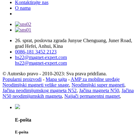
Kontaktirajte nas
O nama
26. sprat, poslovna zgrada Junyue Chenguang, Juner Road,
grad Hefei, Anhui, Kina
0086-181 3452 2123
hs22@magnet-expert.com
hs22@magnet-expert.com
© Autorsko pravo - 2010-2023: Sva prava pridržana.
Popularni proizvodi
-
Mapa sajta
-
AMP za mobilne uređaje
Neodimijski magneti velike snage
,
Neodimijski super magneti
,
Jačina neodimijumskog magneta N52
,
Jačina magneta N50
,
Jačina
N50 neodimijumskih magneta
,
Najjači permanentni magnet
,
E-pošta
E-pošta