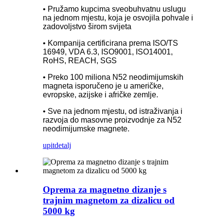
• Pružamo kupcima sveobuhvatnu uslugu
na jednom mjestu, koja je osvojila pohvale i
zadovoljstvo širom svijeta
• Kompanija certificirana prema ISO/TS
16949, VDA 6.3, ISO9001, ISO14001,
RoHS, REACH, SGS
• Preko 100 miliona N52 neodimijumskih
magneta isporučeno je u američke,
evropske, azijske i afričke zemlje.
• Sve na jednom mjestu, od istraživanja i
razvoja do masovne proizvodnje za N52
neodimijumske magnete.
upit
detalj
Oprema za magnetno dizanje s
trajnim magnetom za dizalicu od
5000 kg