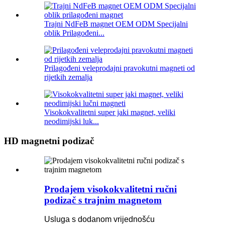
Trajni NdFeB magnet OEM ODM Specijalni
oblik Prilagođeni...
Prilagođeni veleprodajni pravokutni magneti od
rijetkih zemalja
Visokokvalitetni super jaki magnet, veliki
neodimijski luk...
HD magnetni podizač
Prodajem visokokvalitetni ručni
podizač s trajnim magnetom
Usluga s dodanom vrijednošću