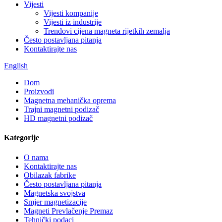
Vijesti
Vijesti kompanije
Vijesti iz industrije
Trendovi cijena magneta rijetkih zemalja
Često postavljana pitanja
Kontaktirajte nas
English
Dom
Proizvodi
Magnetna mehanička oprema
Trajni magnetni podizač
HD magnetni podizač
Kategorije
O nama
Kontaktirajte nas
Obilazak fabrike
Često postavljana pitanja
Magnetska svojstva
Smjer magnetizacije
Magneti Prevlačenje Premaz
Tehnički podaci