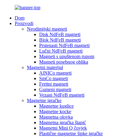
Dom
Proizvodi
Neodimijski magneti
Disk NdFeB magneti
Blok NdFeB magneti
Prstenasti NdFeB magneti
Lučni NdFeB magneti
Magneti s upuštenom rupom
Magneti posebnog oblika
Magnetni materijal
AlNICo magneti
SmCo magneti
Feritni magneti
Gumeni magneti
Vezani NdFeB magneti
Magnetne igračke
Magnetne kuglice
Magnetne kocke
Magnetna olovka
Magnetna igračka štapić
Magnetni Mini Q čovjek
Plastične magnetne šipke igračke