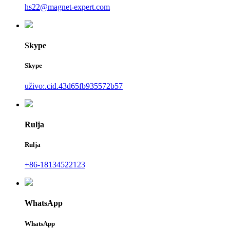
hs22@magnet-expert.com
Skype
Skype
uživo:.cid.43d65fb935572b57
Rulja
Rulja
+86-18134522123
WhatsApp
WhatsApp