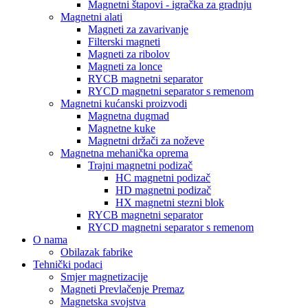
Magnetni štapovi - igračka za gradnju
Magnetni alati
Magneti za zavarivanje
Filterski magneti
Magneti za ribolov
Magneti za lonce
RYCB magnetni separator
RYCD magnetni separator s remenom
Magnetni kućanski proizvodi
Magnetna dugmad
Magnetne kuke
Magnetni držači za noževe
Magnetna mehanička oprema
Trajni magnetni podizač
HC magnetni podizač
HD magnetni podizač
HX magnetni stezni blok
RYCB magnetni separator
RYCD magnetni separator s remenom
O nama
Obilazak fabrike
Tehnički podaci
Smjer magnetizacije
Magneti Prevlačenje Premaz
Magnetska svojstva