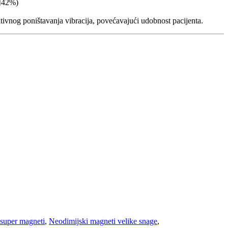
间42%)
ivnog poništavanja vibracija, povećavajući udobnost pacijenta.
 super magneti
,
Neodimijski magneti velike snage
,