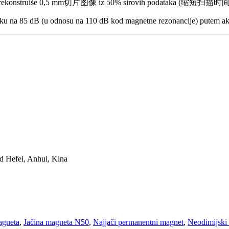
e rekonstruiše 0,5 mm切片图像 iz 50% sirovih podataka (缩短扫描时
buku na 85 dB (u odnosu na 110 dB kod magnetne rezonancije) putem akt
d Hefei, Anhui, Kina
agneta
,
Jačina magneta N50
,
Najjači permanentni magnet
,
Neodimijski