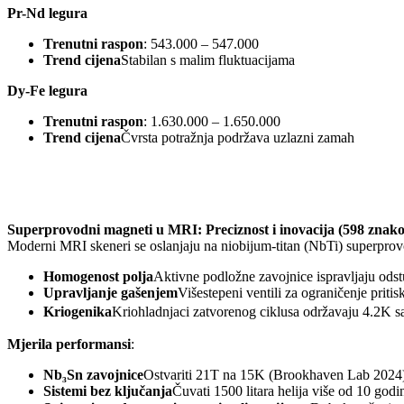
Pr-Nd legura
Trenutni raspon
: 543.000 – 547.000
Trend cijena
Stabilan s malim fluktuacijama
Dy-Fe legura
Trenutni raspon
: 1.630.000 – 1.650.000
Trend cijena
Čvrsta potražnja podržava uzlazni zamah
Superprovodni magneti u MRI: Preciznost i inovacija (598 znak
Moderni MRI skeneri se oslanjaju na niobijum-titan (NbTi) superprov
Homogenost polja
Aktivne podložne zavojnice ispravljaju od
Upravljanje gašenjem
Višestepeni ventili za ograničenje priti
Kriogenika
Kriohladnjaci zatvorenog ciklusa održavaju 4.2K
Mjerila performansi
:
Nb₃Sn zavojnice
Ostvariti 21T na 15K (Brookhaven Lab 2024)
Sistemi bez ključanja
Čuvati 1500 litara helija više od 10 go