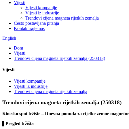
Vijesti
Vijesti kompanije
Vijesti iz industrije
Trendovi cijena magneta rijetkih zemalja
Često postavljana pitanja
Kontaktirajte nas
English
Dom
Vijesti
Trendovi cijena magneta rijetkih zemalja (250318)
Vijesti
Vijesti kompanije
Vijesti iz industrije
Trendovi cijena magneta rijetkih zemalja
Trendovi cijena magneta rijetkih zemalja (250318)
Kinesko spot tržište – Dnevna ponuda za rijetke zemne magnetne 
▌Pregled tržišta