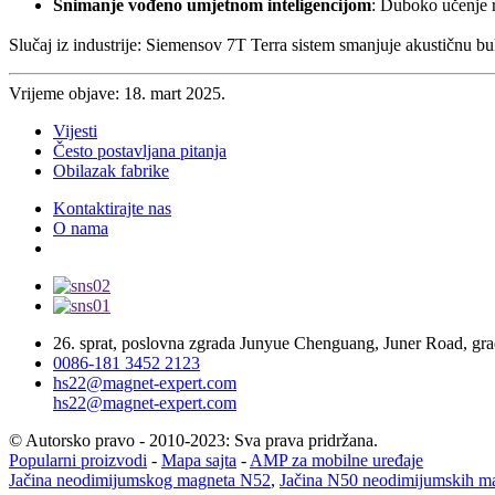
Snimanje vođeno umjetnom inteligencijom
: Duboko učenj
Slučaj iz industrije: Siemensov 7T Terra sistem smanjuje akustičnu 
Vrijeme objave: 18. mart 2025.
Vijesti
Često postavljana pitanja
Obilazak fabrike
Kontaktirajte nas
O nama
26. sprat, poslovna zgrada Junyue Chenguang, Juner Road, gra
0086-181 3452 2123
hs22@magnet-expert.com
hs22@magnet-expert.com
© Autorsko pravo - 2010-2023: Sva prava pridržana.
Popularni proizvodi
-
Mapa sajta
-
AMP za mobilne uređaje
Jačina neodimijumskog magneta N52
,
Jačina N50 neodimijumskih m