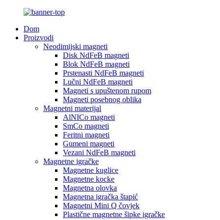
Dom
Proizvodi
Neodimijski magneti
Disk NdFeB magneti
Blok NdFeB magneti
Prstenasti NdFeB magneti
Lučni NdFeB magneti
Magneti s upuštenom rupom
Magneti posebnog oblika
Magnetni materijal
AlNICo magneti
SmCo magneti
Feritni magneti
Gumeni magneti
Vezani NdFeB magneti
Magnetne igračke
Magnetne kuglice
Magnetne kocke
Magnetna olovka
Magnetna igračka štapić
Magnetni Mini Q čovjek
Plastične magnetne šipke igračke