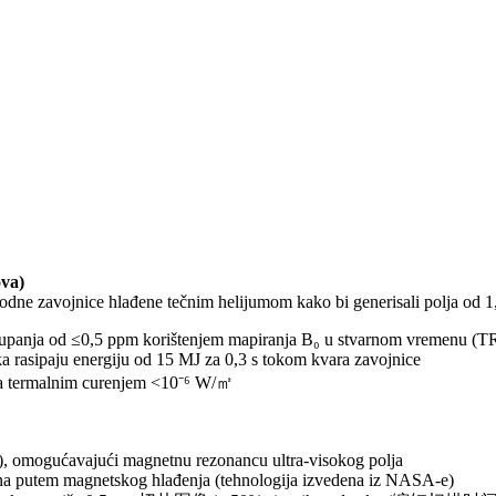
ova)
odne zavojnice hlađene tečnim helijumom kako bi generisali polja od 1
stupanja od ≤0,5 ppm korištenjem mapiranja B₀ u stvarnom vremenu (
ska rasipaju energiju od 15 MJ za 0,3 s tokom kvara zavojnice
 sa termalnim curenjem <10⁻⁶ W/㎡
, omogućavajući magnetnu rezonancu ultra-visokog polja
dina putem magnetskog hlađenja (tehnologija izvedena iz NASA-e)