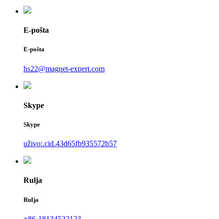
E-pošta
E-pošta
hs22@magnet-expert.com
Skype
Skype
uživo:.cid.43d65fb935572b57
Rulja
Rulja
+86-18134522123