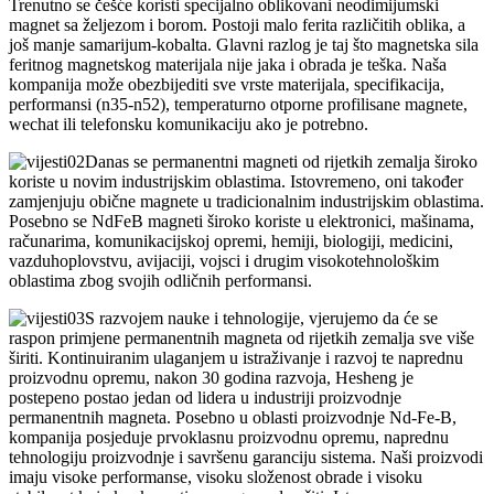
Trenutno se češće koristi specijalno oblikovani neodimijumski
magnet sa željezom i borom. Postoji malo ferita različitih oblika, a
još manje samarijum-kobalta. Glavni razlog je taj što magnetska sila
feritnog magnetskog materijala nije jaka i obrada je teška. Naša
kompanija može obezbijediti sve vrste materijala, specifikacija,
performansi (n35-n52), temperaturno otporne profilisane magnete,
wechat ili telefonsku komunikaciju ako je potrebno.
Danas se permanentni magneti od rijetkih zemalja široko
koriste u novim industrijskim oblastima. Istovremeno, oni također
zamjenjuju obične magnete u tradicionalnim industrijskim oblastima.
Posebno se NdFeB magneti široko koriste u elektronici, mašinama,
računarima, komunikacijskoj opremi, hemiji, biologiji, medicini,
vazduhoplovstvu, avijaciji, vojsci i drugim visokotehnološkim
oblastima zbog svojih odličnih performansi.
S razvojem nauke i tehnologije, vjerujemo da će se
raspon primjene permanentnih magneta od rijetkih zemalja sve više
širiti. Kontinuiranim ulaganjem u istraživanje i razvoj te naprednu
proizvodnu opremu, nakon 30 godina razvoja, Hesheng je
postepeno postao jedan od lidera u industriji proizvodnje
permanentnih magneta. Posebno u oblasti proizvodnje Nd-Fe-B,
kompanija posjeduje prvoklasnu proizvodnu opremu, naprednu
tehnologiju proizvodnje i savršenu garanciju sistema. Naši proizvodi
imaju visoke performanse, visoku složenost obrade i visoku