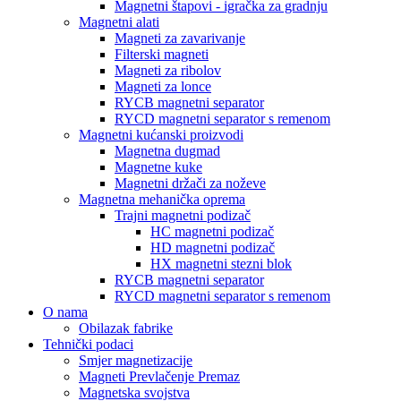
Magnetni štapovi - igračka za gradnju
Magnetni alati
Magneti za zavarivanje
Filterski magneti
Magneti za ribolov
Magneti za lonce
RYCB magnetni separator
RYCD magnetni separator s remenom
Magnetni kućanski proizvodi
Magnetna dugmad
Magnetne kuke
Magnetni držači za noževe
Magnetna mehanička oprema
Trajni magnetni podizač
HC magnetni podizač
HD magnetni podizač
HX magnetni stezni blok
RYCB magnetni separator
RYCD magnetni separator s remenom
O nama
Obilazak fabrike
Tehnički podaci
Smjer magnetizacije
Magneti Prevlačenje Premaz
Magnetska svojstva