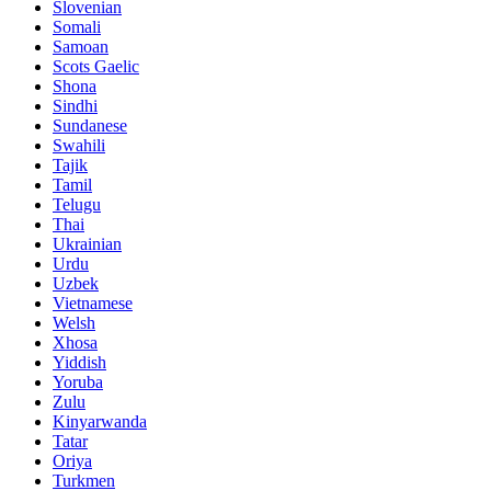
Slovenian
Somali
Samoan
Scots Gaelic
Shona
Sindhi
Sundanese
Swahili
Tajik
Tamil
Telugu
Thai
Ukrainian
Urdu
Uzbek
Vietnamese
Welsh
Xhosa
Yiddish
Yoruba
Zulu
Kinyarwanda
Tatar
Oriya
Turkmen