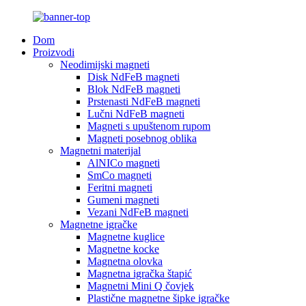
Dom
Proizvodi
Neodimijski magneti
Disk NdFeB magneti
Blok NdFeB magneti
Prstenasti NdFeB magneti
Lučni NdFeB magneti
Magneti s upuštenom rupom
Magneti posebnog oblika
Magnetni materijal
AlNICo magneti
SmCo magneti
Feritni magneti
Gumeni magneti
Vezani NdFeB magneti
Magnetne igračke
Magnetne kuglice
Magnetne kocke
Magnetna olovka
Magnetna igračka štapić
Magnetni Mini Q čovjek
Plastične magnetne šipke igračke