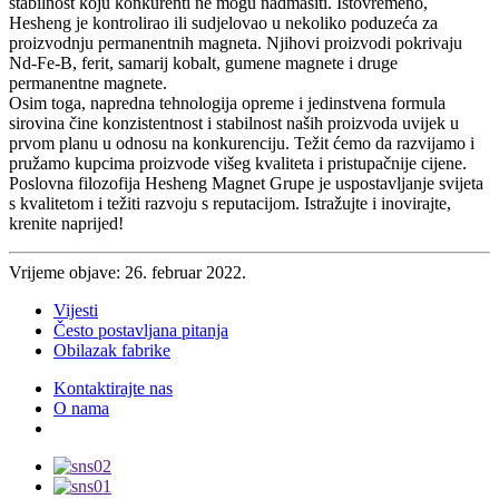
stabilnost koju konkurenti ne mogu nadmašiti. Istovremeno,
Hesheng je kontrolirao ili sudjelovao u nekoliko poduzeća za
proizvodnju permanentnih magneta. Njihovi proizvodi pokrivaju
Nd-Fe-B, ferit, samarij kobalt, gumene magnete i druge
permanentne magnete.
Osim toga, napredna tehnologija opreme i jedinstvena formula
sirovina čine konzistentnost i stabilnost naših proizvoda uvijek u
prvom planu u odnosu na konkurenciju. Težit ćemo da razvijamo i
pružamo kupcima proizvode višeg kvaliteta i pristupačnije cijene.
Poslovna filozofija Hesheng Magnet Grupe je uspostavljanje svijeta
s kvalitetom i težiti razvoju s reputacijom. Istražujte i inovirajte,
krenite naprijed!
Vrijeme objave: 26. februar 2022.
Vijesti
Često postavljana pitanja
Obilazak fabrike
Kontaktirajte nas
O nama