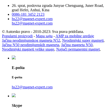
26. sprat, poslovna zgrada Junyue Chenguang, Juner Road,
grad Hefei, Anhui, Kina
0086-181 3452 2123
hs22@magnet-expert.com
hs22@magnet-expert.com
© Autorsko pravo - 2010-2023: Sva prava pridržana.
Popularni proizvodi
-
Mapa sajta
-
AMP za mobilne uređaje
Jačina neodimijumskog magneta N52
,
Neodimijski super magneti
,
Jačina N50 neodimijumskih magneta
,
Jačina magneta N50
,
Neodimijski magneti velike snage
,
Najjači permanentni magnet
,
E-pošta
E-pošta
hs22@magnet-expert.com
Skype