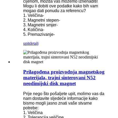
cijenom, možda vas možemo iznenaditi!
Mogu li dobiti ove podatke kako bih vam
mogao dati ponudu za referencu?
1. Veličina-
2. Magnetni stepen-
3. Magnetni smjer-
4. Količina-
5. Premazivanje-
upit
detalj
Prilagođena proizvodnja magnetskog
materijala, trajni sinterovani N52
neodimijski disk magnet
Prije nego što pošaljete upit, molimo vas da
nam dostavite sljedeće informacije kako
bismo mogli jasno znati vaše stvarne
potrebe:
1. Veličina
2. Tolerancija veličine