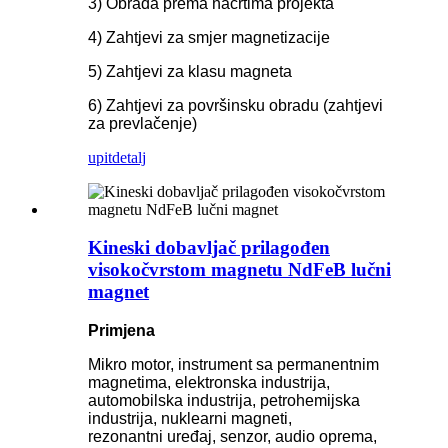
3) Obrada prema nacrtima projekta
4) Zahtjevi za smjer magnetizacije
5) Zahtjevi za klasu magneta
6) Zahtjevi za površinsku obradu (zahtjevi
za prevlačenje)
upit
detalj
Kineski dobavljač prilagođen
visokočvrstom magnetu NdFeB lučni
magnet
Primjena
Mikro motor, instrument sa permanentnim
magnetima, elektronska industrija,
automobilska industrija, petrohemijska
industrija, nuklearni magneti,
rezonantni uređaj, senzor, audio oprema,