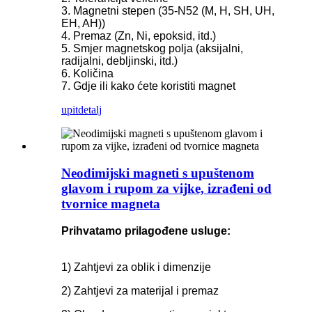
3. Magnetni stepen (35-N52 (M, H, SH, UH,
EH, AH))
4. Premaz (Zn, Ni, epoksid, itd.)
5. Smjer magnetskog polja (aksijalni,
radijalni, debljinski, itd.)
6. Količina
7. Gdje ili kako ćete koristiti magnet
upit
detalj
Neodimijski magneti s upuštenom
glavom i rupom za vijke, izrađeni od
tvornice magneta
Prihvatamo prilagođene usluge:
1) Zahtjevi za oblik i dimenzije
2) Zahtjevi za materijal i premaz