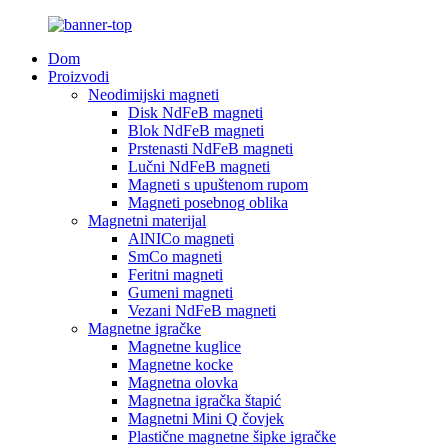
Dom
Proizvodi
Neodimijski magneti
Disk NdFeB magneti
Blok NdFeB magneti
Prstenasti NdFeB magneti
Lučni NdFeB magneti
Magneti s upuštenom rupom
Magneti posebnog oblika
Magnetni materijal
AlNICo magneti
SmCo magneti
Feritni magneti
Gumeni magneti
Vezani NdFeB magneti
Magnetne igračke
Magnetne kuglice
Magnetne kocke
Magnetna olovka
Magnetna igračka štapić
Magnetni Mini Q čovjek
Plastične magnetne šipke igračke