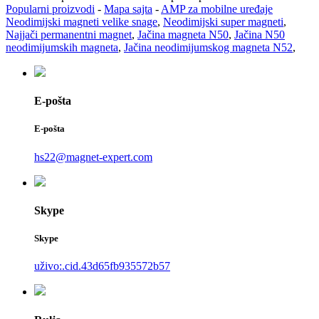
Popularni proizvodi
-
Mapa sajta
-
AMP za mobilne uređaje
Neodimijski magneti velike snage
,
Neodimijski super magneti
,
Najjači permanentni magnet
,
Jačina magneta N50
,
Jačina N50
neodimijumskih magneta
,
Jačina neodimijumskog magneta N52
,
E-pošta
E-pošta
hs22@magnet-expert.com
Skype
Skype
uživo:.cid.43d65fb935572b57