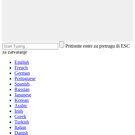
Pritisnite enter za pretragu ili ESC
za zatvaranje
English
French
German
Portuguese
Spanish
Russian
Japanese
Korean
Arabic
Irish
Greek
Turkish
Italian
Danish