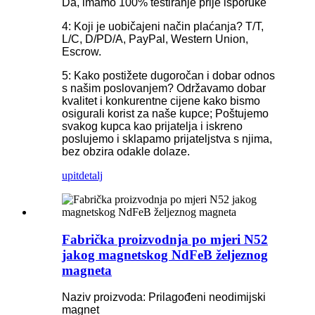
Da, imamo 100% testiranje prije isporuke
4: Koji je uobičajeni način plaćanja? T/T,
L/C, D/PD/A, PayPal, Western Union,
Escrow.
5: Kako postižete dugoročan i dobar odnos
s našim poslovanjem? Održavamo dobar
kvalitet i konkurentne cijene kako bismo
osigurali korist za naše kupce; Poštujemo
svakog kupca kao prijatelja i iskreno
poslujemo i sklapamo prijateljstva s njima,
bez obzira odakle dolaze.
upit
detalj
Fabrička proizvodnja po mjeri N52
jakog magnetskog NdFeB željeznog
magneta
Naziv proizvoda: Prilagođeni neodimijski
magnet