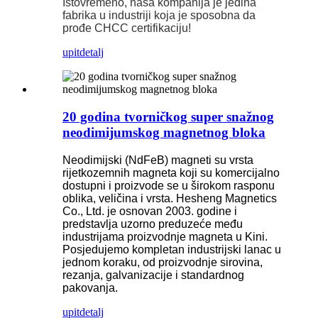
Istovremeno, naša kompanija je jedina
fabrika u industriji koja je sposobna da
prođe CHCC certifikaciju!
upit
detalj
20 godina tvorničkog super snažnog
neodimijumskog magnetnog bloka
Neodimijski (NdFeB) magneti su vrsta
rijetkozemnih magneta koji su komercijalno
dostupni i proizvode se u širokom rasponu
oblika, veličina i vrsta. Hesheng Magnetics
Co., Ltd. je osnovan 2003. godine i
predstavlja uzorno preduzeće među
industrijama proizvodnje magneta u Kini.
Posjedujemo kompletan industrijski lanac u
jednom koraku, od proizvodnje sirovina,
rezanja, galvanizacije i standardnog
pakovanja.
upit
detalj