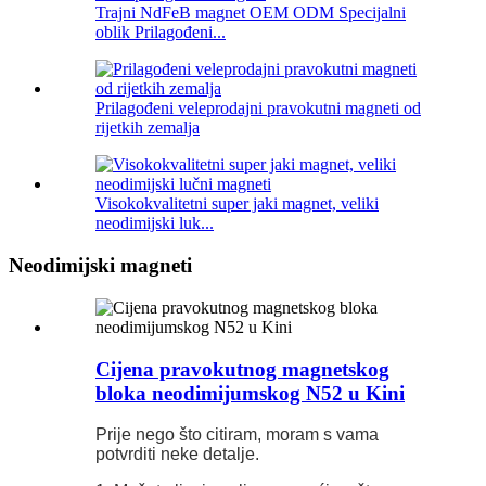
Trajni NdFeB magnet OEM ODM Specijalni
oblik Prilagođeni...
Prilagođeni veleprodajni pravokutni magneti od
rijetkih zemalja
Visokokvalitetni super jaki magnet, veliki
neodimijski luk...
Neodimijski magneti
Cijena pravokutnog magnetskog
bloka neodimijumskog N52 u Kini
Prije nego što citiram, moram s vama
potvrditi neke detalje.