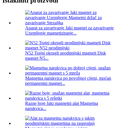
Istaknuti proizvodi
Aparat za zavarivanje Jaki magnet za zavarivanje
Uzemljenje magnetiziranje...
N52 Trajni okrugli neodimijski magneti Disk
magnet N5...
Magnetna narukvica po povoljnoj cijeni, moćan
permanentni magnet...
Razne boje Jaki magnetni alat Magnetna
narukvica...