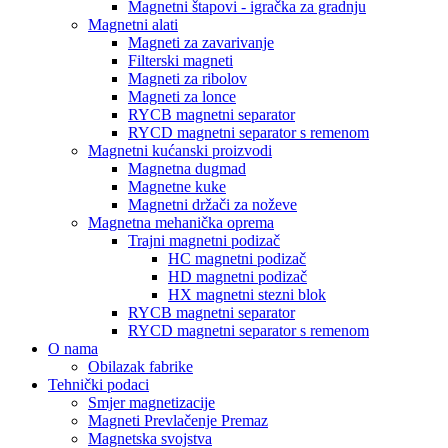
Magnetni štapovi - igračka za gradnju
Magnetni alati
Magneti za zavarivanje
Filterski magneti
Magneti za ribolov
Magneti za lonce
RYCB magnetni separator
RYCD magnetni separator s remenom
Magnetni kućanski proizvodi
Magnetna dugmad
Magnetne kuke
Magnetni držači za noževe
Magnetna mehanička oprema
Trajni magnetni podizač
HC magnetni podizač
HD magnetni podizač
HX magnetni stezni blok
RYCB magnetni separator
RYCD magnetni separator s remenom
O nama
Obilazak fabrike
Tehnički podaci
Smjer magnetizacije
Magneti Prevlačenje Premaz
Magnetska svojstva