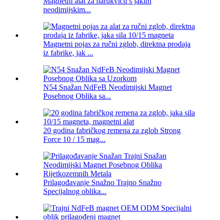
Magnetni alat za narukvicu s jakim
neodimijskim...
Magnetni pojas za ručni zglob, direktna prodaja
iz fabrike, jak ...
N54 Snažan NdFeB Neodimijski Magnet
Posebnog Oblika sa...
20 godina fabričkog remena za zglob Strong
Force 10 / 15 mag...
Prilagođavanje Snažno Trajno Snažno
Specijalnog oblika...