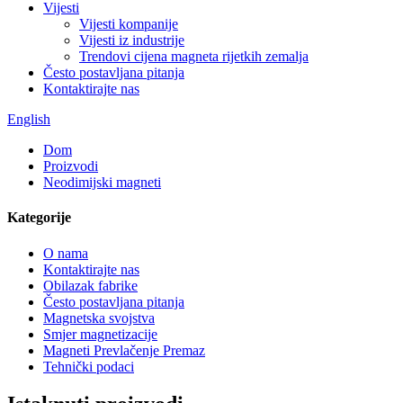
Vijesti
Vijesti kompanije
Vijesti iz industrije
Trendovi cijena magneta rijetkih zemalja
Često postavljana pitanja
Kontaktirajte nas
English
Dom
Proizvodi
Neodimijski magneti
Kategorije
O nama
Kontaktirajte nas
Obilazak fabrike
Često postavljana pitanja
Magnetska svojstva
Smjer magnetizacije
Magneti Prevlačenje Premaz
Tehnički podaci