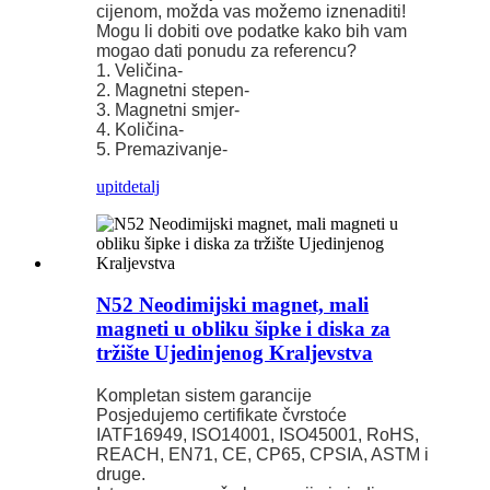
cijenom, možda vas možemo iznenaditi!
Mogu li dobiti ove podatke kako bih vam
mogao dati ponudu za referencu?
1. Veličina-
2. Magnetni stepen-
3. Magnetni smjer-
4. Količina-
5. Premazivanje-
upit
detalj
N52 Neodimijski magnet, mali
magneti u obliku šipke i diska za
tržište Ujedinjenog Kraljevstva
Kompletan sistem garancije
Posjedujemo certifikate čvrstoće
IATF16949, ISO14001, ISO45001, RoHS,
REACH, EN71, CE, CP65, CPSIA, ASTM i
druge.