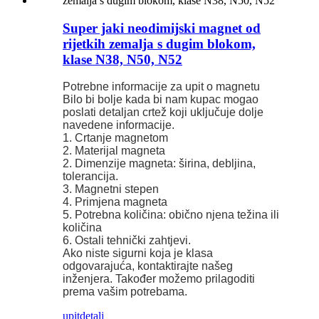
Super jaki neodimijski magnet od
rijetkih zemalja s dugim blokom,
klase N38, N50, N52
Potrebne informacije za upit o magnetu
Bilo bi bolje kada bi nam kupac mogao
poslati detaljan crtež koji uključuje dolje
navedene informacije.
1. Crtanje magnetom
2. Materijal magneta
2. Dimenzije magneta: širina, debljina,
tolerancija.
3. Magnetni stepen
4. Primjena magneta
5. Potrebna količina: obično njena težina ili
količina
6. Ostali tehnički zahtjevi.
Ako niste sigurni koja je klasa
odgovarajuća, kontaktirajte našeg
inženjera. Također možemo prilagoditi
prema vašim potrebama.
upit
detalj