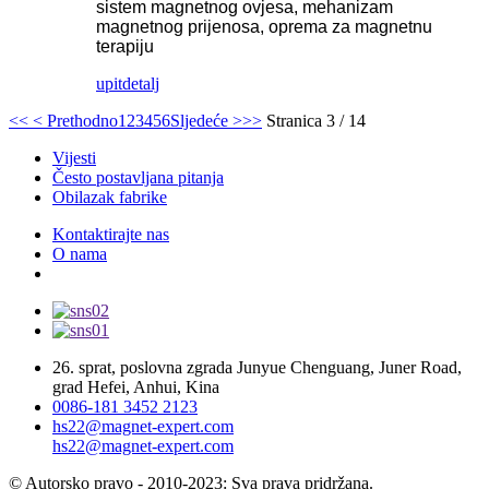
sistem magnetnog ovjesa, mehanizam
magnetnog prijenosa, oprema za magnetnu
terapiju
upit
detalj
<<
< Prethodno
1
2
3
4
5
6
Sljedeće >
>>
Stranica 3 / 14
Vijesti
Često postavljana pitanja
Obilazak fabrike
Kontaktirajte nas
O nama
26. sprat, poslovna zgrada Junyue Chenguang, Juner Road,
grad Hefei, Anhui, Kina
0086-181 3452 2123
hs22@magnet-expert.com
hs22@magnet-expert.com
© Autorsko pravo - 2010-2023: Sva prava pridržana.