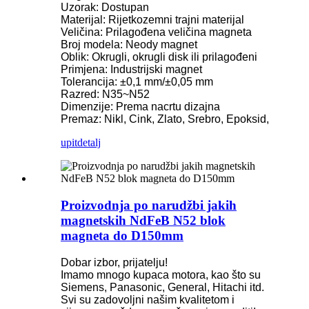
Uzorak: Dostupan
Materijal: Rijetkozemni trajni materijal
Veličina: Prilagođena veličina magneta
Broj modela: Neody magnet
Oblik: Okrugli, okrugli disk ili prilagođeni
Primjena: Industrijski magnet
Tolerancija: ±0,1 mm/±0,05 mm
Razred: N35~N52
Dimenzije: Prema nacrtu dizajna
Premaz: Nikl, Cink, Zlato, Srebro, Epoksid,
upit
detalj
Proizvodnja po narudžbi jakih
magnetskih NdFeB N52 blok
magneta do D150mm
Dobar izbor, prijatelju!
Imamo mnogo kupaca motora, kao što su
Siemens, Panasonic, General, Hitachi itd.
Svi su zadovoljni našim kvalitetom i