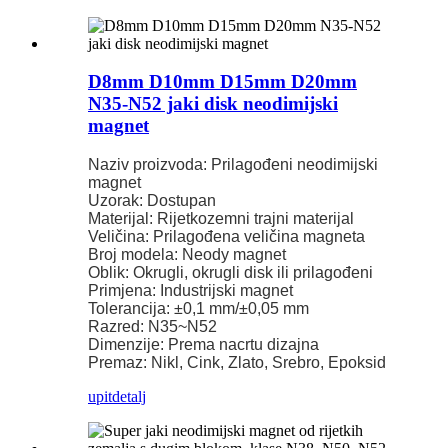
D8mm D10mm D15mm D20mm
N35-N52 jaki disk neodimijski
magnet
Naziv proizvoda: Prilagođeni neodimijski
magnet
Uzorak: Dostupan
Materijal: Rijetkozemni trajni materijal
Veličina: Prilagođena veličina magneta
Broj modela: Neody magnet
Oblik: Okrugli, okrugli disk ili prilagođeni
Primjena: Industrijski magnet
Tolerancija: ±0,1 mm/±0,05 mm
Razred: N35~N52
Dimenzije: Prema nacrtu dizajna
Premaz: Nikl, Cink, Zlato, Srebro, Epoksid
upit
detalj